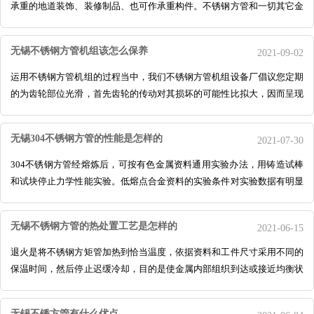
承重的地道装饰、装修制品、也可作承重构件。不锈钢方管和一切其它金
属资料一样，具有共同的金属质感，丰
无锡不锈钢方管机组该怎么保养
2021-09-02
运用不锈钢方管机组的过程当中，我们不锈钢方管机组设备厂倡议您定期
的为齿轮部位光滑，首先齿轮的传动对其损坏的可能性比拟大，因而呈现
松动的现象十分的高，因而假如这些部
无锡304不锈钢方管的性能是怎样的
2021-07-30
304不锈钢方管经熔炼后，可按有色金属资料通用实验办法，用铸造试棒
和试块停止力学性能实验。低熔点合金资料的实验条件对实验数据有明显
的影响。由于环境温度对合金的硬度有影
无锡不锈钢方管的热处置工艺是怎样的
2021-06-15
退火是将不锈钢方矩管加热到恰当温度，依据资料和工件尺寸采用不同的
保温时间，然后停止迟缓冷却，目的是使金属内部组织到达或接近均衡状
态，取得良好的工艺性能和运用性能，
无锡不锈方管有什么优点