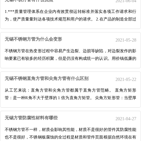
2021-06-04
1.***质量管理体系在企业内有效贯彻运转标准并落实各项工作请求和行
为，使产质量量到达各项技术规范和用户的请求。 2.在产品的制造全部过
程中，严厉把好质量关，认真按合同、
无锡不锈钢方管为什么会变形
2021-05-28
不锈钢方管在热变形过程中容易产生边裂、边损等缺陷，对边裂发作的影
响要素已有较多的经历积聚，但是仍没有构成统一的认识。用价钱低廉的
氮、锰来局部取代镍，开发作产出的低
无锡不锈钢直角方管和尖角方管有什么区别
2021-05-22
从工艺来说：直角方管和尖角方管都属于直角方管范畴。 直角方矩形
管：是一种R角不大于壁厚的 1 倍为直角方矩管。 尖角方矩形管：当壁厚
不大于 3mm 时，R 角不大于 1mm；当壁厚为
无锡方管防腐性材料有哪些
2021-04-27
不锈钢方管不一样，材质会影响其性能，材质不是很好的管件其防腐性能
也不是很好，不锈钢板腐蚀的全过程是材质和管件页面根据自然环境在有